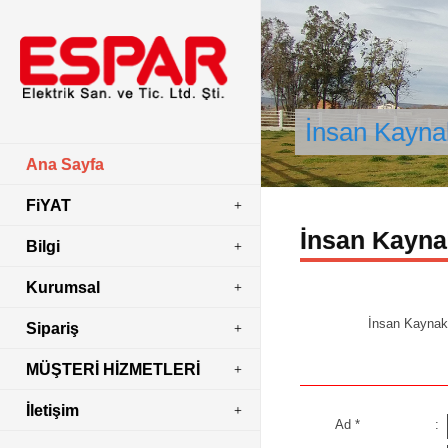
İnsan Kaynak
Ana Sayfa
FiYAT
İnsan Kayna
Bilgi
Kurumsal
İnsan Kaynakl
Sipariş
MÜŞTERİ HİZMETLERİ
İletişim
Ad
*
: