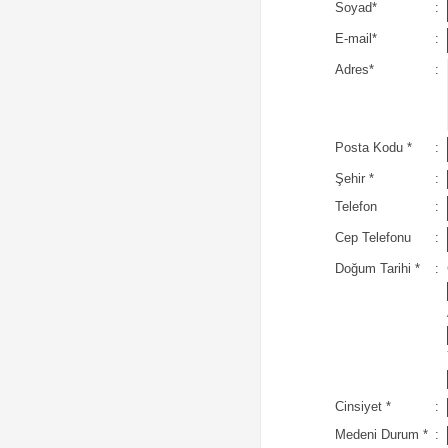
Soyad
*
:
E-mail
*
:
Adres
*
:
Posta Kodu
*
:
Şehir
*
:
Telefon
:
Cep Telefonu
:
Doğum Tarihi
*
:
Cinsiyet
*
:
Medeni Durum
*
: